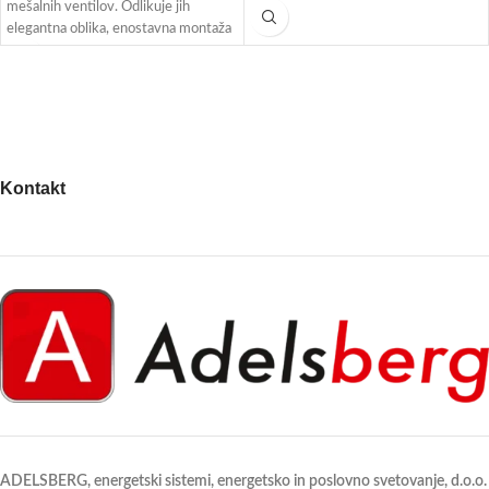
mešalnih ventilov. Odlikuje jih
Pt1000. Nabor tipal zajema: zunanje
elegantna oblika, enostavna montaža
tipalo, naležna ali potopna tipala,
in zanesljivo ter tiho delovanje.
prostorska tipala in tipalo dimnih
Montirajo se lahko v štirih položajih in
plinov.
imajo gumb za ročni pomik.
Kontakt
ADELSBERG, energetski sistemi, energetsko in poslovno svetovanje, d.o.o.