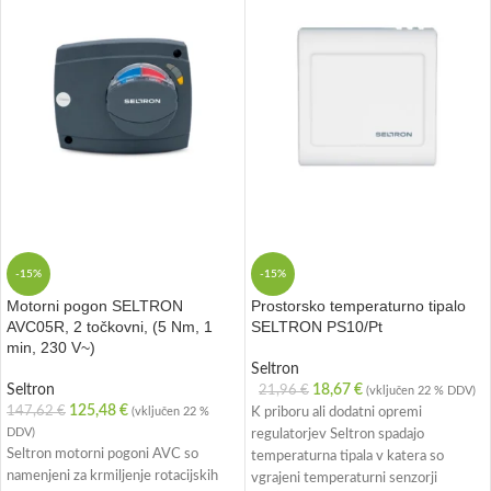
-15%
-15%
Motorni pogon SELTRON
Prostorsko temperaturno tipalo
AVC05R, 2 točkovni, (5 Nm, 1
SELTRON PS10/Pt
min, 230 V~)
Seltron
Seltron
18,67
€
21,96
€
(vključen 22 % DDV)
125,48
€
147,62
€
(vključen 22 %
K priboru ali dodatni opremi
DDV)
regulatorjev Seltron spadajo
Seltron motorni pogoni AVC so
temperaturna tipala v katera so
namenjeni za krmiljenje rotacijskih
vgrajeni temperaturni senzorji