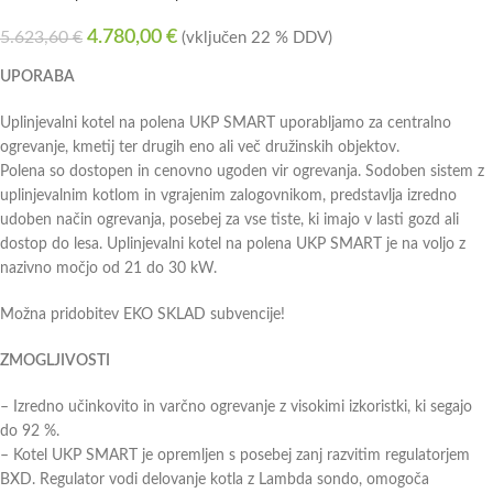
4.780,00
€
5.623,60
€
(vključen 22 % DDV)
UPORABA
Uplinjevalni kotel na polena UKP SMART uporabljamo za centralno
ogrevanje, kmetij ter drugih eno ali več družinskih objektov.
Polena so dostopen in cenovno ugoden vir ogrevanja. Sodoben sistem z
uplinjevalnim kotlom in vgrajenim zalogovnikom, predstavlja izredno
udoben način ogrevanja, posebej za vse tiste, ki imajo v lasti gozd ali
dostop do lesa. Uplinjevalni kotel na polena UKP SMART je na voljo z
nazivno močjo od 21 do 30 kW.
Možna pridobitev EKO SKLAD subvencije!
ZMOGLJIVOSTI
– Izredno učinkovito in varčno ogrevanje z visokimi izkoristki, ki segajo
do 92 %.
– Kotel UKP SMART je opremljen s posebej zanj razvitim regulatorjem
BXD. Regulator vodi delovanje kotla z Lambda sondo, omogoča