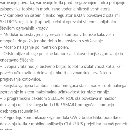
varovanje povratka, varovanje kotla pred pregrevanjem, hitro polnjenje
zalogovnika toplote in modulirano vodenje hitrosti ventilatorja.
– V kompleksnih sistemih lahko regulator BXD v povezavi z ostalimi
SELTRON regulatorji upravlja celotni ogrevalni sistem s poljubnim
številom ogrevalnih krogov.
– Modularno sestavljena zgorevalna komora vrhunske kakovosti
omogoča dolgo življenjsko dobo in enostavno vzdrževanje.
– Možno nalaganje pol metrskih polen.
– Odstranljive obloge polnilne komore za kakovostnejše zgorevanje in
enostavno čiščenje.
– Dvojna vrata nudijo bistveno boljšo toplotno izolativnost kotla, kar
poveča učinkovitost delovanja, hkrati pa zmanjšuje nezaželeno
pregrevanje kotlovnice.
– Serijsko vgrajena Lambda sonda omogoča stalen nadzor optimalnega
zgorevanje in s tem maksimalno učinkovitost ter nizke emisije.
– S programskim paketom SELCONTROL sta povezava in nadzor
delovanja uplinjevalnega kotla UKP SMART omogoča s pomočjo
osebnega računalnika.
– Z vgradnjo komunikacijskega modula GWD boste lahko podatke o
delovanju kotla z mobilno aplikacijo CLAUSIUS prejeli kar na vaš pametni