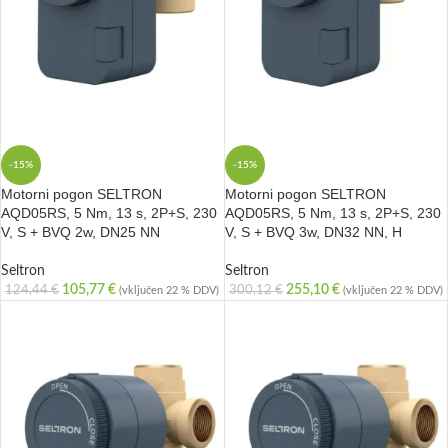
-15%
-15%
Motorni pogon SELTRON
Motorni pogon SELTRON
AQD05RS, 5 Nm, 13 s, 2P+S, 230
AQD05RS, 5 Nm, 13 s, 2P+S, 230
V, S + BVQ 2w, DN25 NN
V, S + BVQ 3w, DN32 NN, H
Seltron
Seltron
105,77
€
255,10
€
124,44
€
300,12
€
(vključen 22 % DDV)
(vključen 22 % DDV)