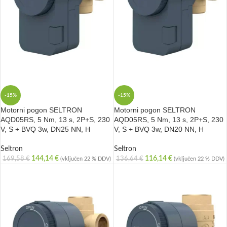
-15%
-15%
Motorni pogon SELTRON
Motorni pogon SELTRON
AQD05RS, 5 Nm, 13 s, 2P+S, 230
AQD05RS, 5 Nm, 13 s, 2P+S, 230
V, S + BVQ 3w, DN25 NN, H
V, S + BVQ 3w, DN20 NN, H
Seltron
Seltron
144,14
€
116,14
€
169,58
€
136,64
€
(vključen 22 % DDV)
(vključen 22 % DDV)