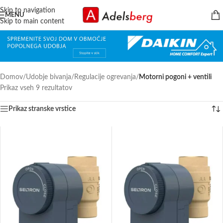
Skip to navigation
MENU
Skip to main content
Domov
/
Udobje bivanja
/
Regulacije ogrevanja
/
Motorni pogoni + ventili
Prikaz vseh 9 rezultatov
Prikaz stranske vrstice