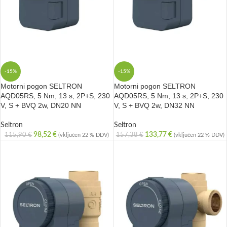
-15%
-15%
Motorni pogon SELTRON
Motorni pogon SELTRON
AQD05RS, 5 Nm, 13 s, 2P+S, 230
AQD05RS, 5 Nm, 13 s, 2P+S, 230
V, S + BVQ 2w, DN20 NN
V, S + BVQ 2w, DN32 NN
Seltron
Seltron
98,52
€
133,77
€
115,90
€
157,38
€
(vključen 22 % DDV)
(vključen 22 % DDV)