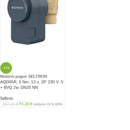
-15%
Motorni pogon SELTRON
AQD05R, 5 Nm, 13 s, 2P, 230 V, S
+ BVQ 2w, DN20 NN
Seltron
91,26
€
107,36
€
(vključen 22 % DDV)