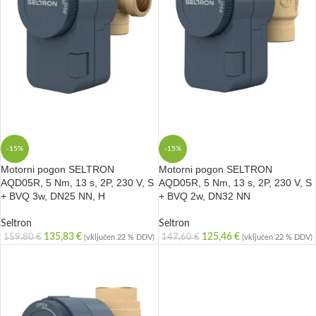
-15%
-15%
Motorni pogon SELTRON
Motorni pogon SELTRON
AQD05R, 5 Nm, 13 s, 2P, 230 V, S
AQD05R, 5 Nm, 13 s, 2P, 230 V, S
+ BVQ 3w, DN25 NN, H
+ BVQ 2w, DN32 NN
Seltron
Seltron
135,83
€
125,46
€
159,80
€
147,60
€
(vključen 22 % DDV)
(vključen 22 % DDV)