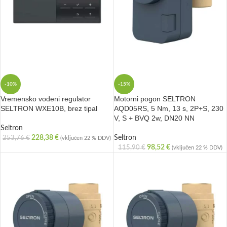
-10%
-15%
Vremensko vodeni regulator
Motorni pogon SELTRON
SELTRON WXE10B, brez tipal
AQD05RS, 5 Nm, 13 s, 2P+S, 230
V, S + BVQ 2w, DN20 NN
Seltron
228,38
€
Seltron
253,76
€
(vključen 22 % DDV)
98,52
€
115,90
€
(vključen 22 % DDV)