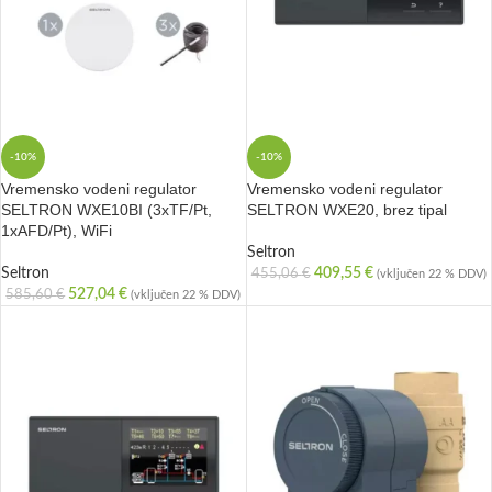
-10%
-10%
Vremensko vodeni regulator
Vremensko vodeni regulator
SELTRON WXE10BI (3xTF/Pt,
SELTRON WXE20, brez tipal
1xAFD/Pt), WiFi
Seltron
Seltron
409,55
€
455,06
€
(vključen 22 % DDV)
527,04
€
585,60
€
(vključen 22 % DDV)