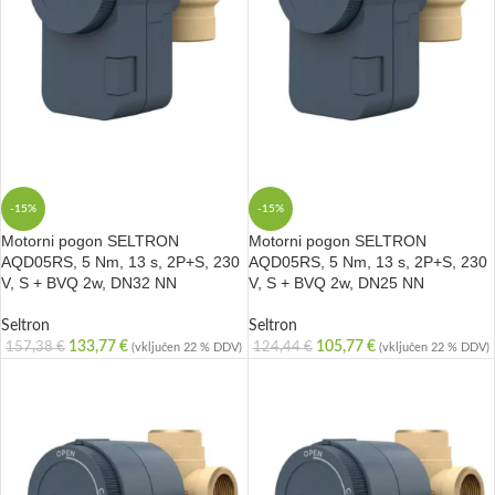
-15%
-15%
Motorni pogon SELTRON
Motorni pogon SELTRON
AQD05RS, 5 Nm, 13 s, 2P+S, 230
AQD05RS, 5 Nm, 13 s, 2P+S, 230
V, S + BVQ 2w, DN32 NN
V, S + BVQ 2w, DN25 NN
Seltron
Seltron
133,77
€
105,77
€
157,38
€
124,44
€
(vključen 22 % DDV)
(vključen 22 % DDV)