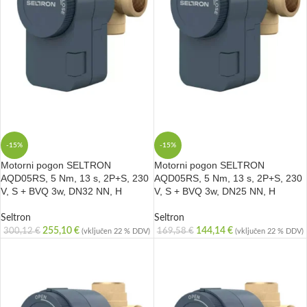
-15%
-15%
Motorni pogon SELTRON
Motorni pogon SELTRON
AQD05RS, 5 Nm, 13 s, 2P+S, 230
AQD05RS, 5 Nm, 13 s, 2P+S, 230
V, S + BVQ 3w, DN32 NN, H
V, S + BVQ 3w, DN25 NN, H
Seltron
Seltron
255,10
€
144,14
€
300,12
€
169,58
€
(vključen 22 % DDV)
(vključen 22 % DDV)