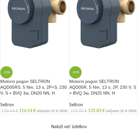
-15%
-15%
Motorni pogon SELTRON
Motorni pogon SELTRON
AQD05RS, 5 Nm, 13 s, 2P+S, 230
AQD05R, 5 Nm, 13 s, 2P, 230 V, S
V, S + BVQ 3w, DN20 NN, H
+ BVQ 3w, DN25 NN, H
Seltron
Seltron
116,14
€
135,83
€
136,64
€
159,80
€
(vključen 22 % DDV)
(vključen 22 % DDV)
Naloži več izdelkov