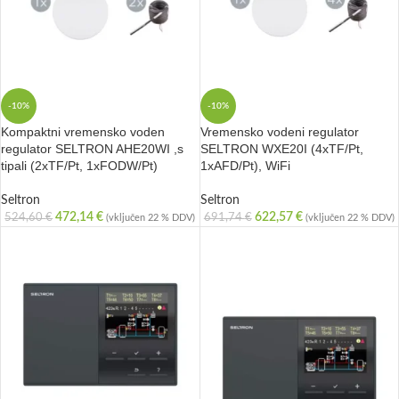
-10%
-10%
Kompaktni vremensko voden
Vremensko vodeni regulator
regulator SELTRON AHE20WI ,s
SELTRON WXE20I (4xTF/Pt,
tipali (2xTF/Pt, 1xFODW/Pt)
1xAFD/Pt), WiFi
Seltron
Seltron
472,14
€
622,57
€
524,60
€
691,74
€
(vključen 22 % DDV)
(vključen 22 % DDV)