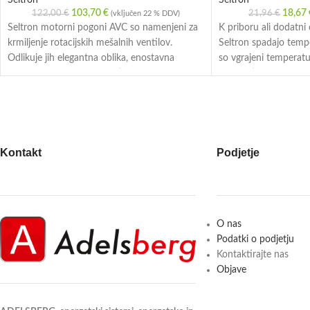
Seltron
Seltron
103,70
€
18,67
122,00
€
21,96
€
(vključen 22 % DDV)
Seltron motorni pogoni AVC so namenjeni za
K priboru ali dodatni
krmiljenje rotacijskih mešalnih ventilov.
Seltron spadajo tempe
Odlikuje jih elegantna oblika, enostavna
so vgrajeni temperatu
montaža in zanesljivo ter tiho delovanje.
Nabor tipal zajema: zu
Montirajo se lahko v štirih položajih in imajo
potopna tipala, prosto
gumb za ročni pomik.
dimnih plinov.
Kontakt
Podjetje
O nas
Podatki o podjetju
Kontaktirajte nas
Objave