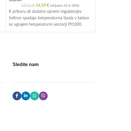
Seltron
Seltron
16,59
€
20
19,52
€
24,40
€
(vključen 22 % DDV)
K priboru ali dodatni opremi regulatorjev
K priboru ali doda
Seltron spadajo temperaturna tipala v katera
Seltron spadajo te
so vgrajeni temperaturni senzorji Pt1000.
so vgrajeni temper
i
Nabor tipal zajema: zunanje tipalo, naležna ali
Nabor tipal zajema
potopna tipala, prostorska tipala in tipalo
potopna tipala, pro
dimnih plinov.
dimnih plinov.
Sledite nam