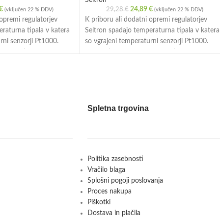
Seltron
€
24,89
€
29,28
€
(vključen 22 % DDV)
(vključen 22 % DDV)
 opremi regulatorjev
K priboru ali dodatni opremi regulatorjev
raturna tipala v katera
Seltron spadajo temperaturna tipala v katera
rni senzorji Pt1000.
so vgrajeni temperaturni senzorji Pt1000.
nanje tipalo, naležna ali
Nabor tipal zajema: zunanje tipalo, naležna al
rska tipala in tipalo
potopna tipala, prostorska tipala in tipalo
dimnih plinov.
Spletna trgovina
Politika zasebnosti
Vračilo blaga
Splošni pogoji poslovanja
Proces nakupa
Piškotki
Dostava in plačila