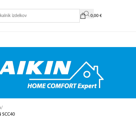
0,00
€
a
/
ON SCC40