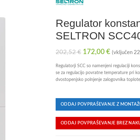
Regulator konsta
SELTRON SCC4
172,00
€
202,52
€
(vključen 2
Regulatorji SCC so namenjeni regulaciji kon
se za regulacijo povratne temperature pri kot
dvostopenjsko polnjenje zalogovnika toplote
ODDAJ POVPRAŠEVANJE Z MONTA
ODDAJ POVPRAŠEVANJE BREZ NAK