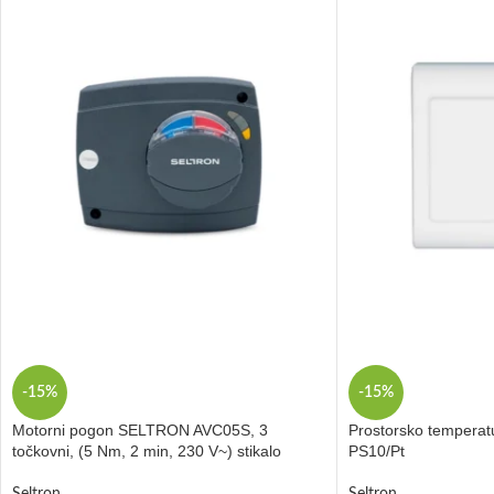
-15%
-15%
Motorni pogon SELTRON AVC05S, 3
Prostorsko tempera
točkovni, (5 Nm, 2 min, 230 V~) stikalo
PS10/Pt