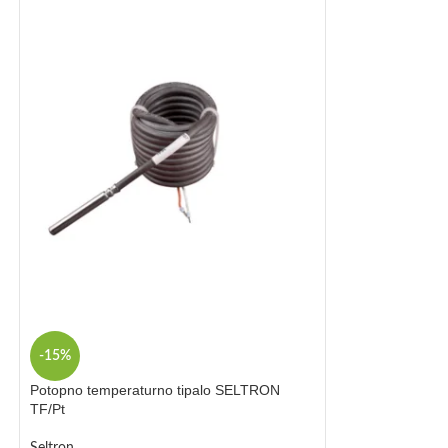
-15%
-15%
Potopno temperaturno tipalo SELTRON
Zunanje tempera
TF/Pt
AFD/Pt