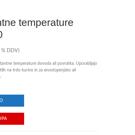
ntne temperature
0
2 % DDV)
stantne temperature dovoda ali povratka. Uporabljajo
lih na trdo kurivo in za enostopenjsko ali
.
ŽO
UPA