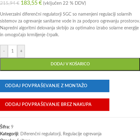
183,55
€
215,94
€
(vključen 22 % DDV)
Univerzalni diferenčni regulatorji SGC so namenjeni regulaciji solarnih
sistemov za ogrevanje sanitarne vode in za podporo ogrevanju prostorov.
Napredni algoritmi delovanja skrbijo za optimalno izrabo solarne energije
in omogočajo krmiljenje črpalk.
-
+
DODAJ V KOŠARICO
ODDAJ POVPRAŠEVANJE Z MONTAŽO
ODDAJ POVPRAŠEVANJE BREZ NAKUPA
Šifra:
9
Kategoriji:
Diferenčni regulatorji
,
Regulacije ogrevanja