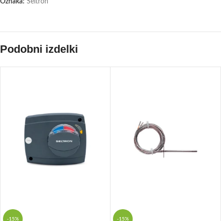
Oznaka:
Seltron
Podobni izdelki
-15%
-15%