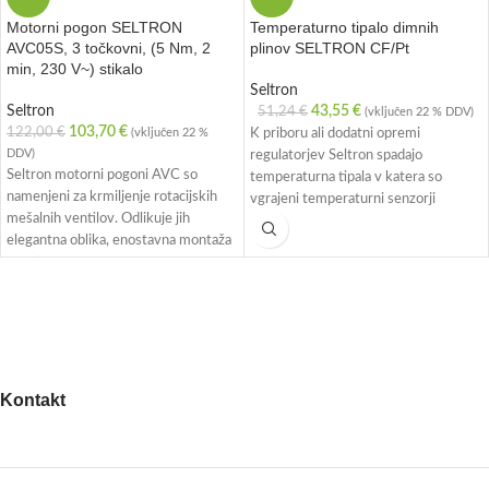
Motorni pogon SELTRON
Temperaturno tipalo dimnih
AVC05S, 3 točkovni, (5 Nm, 2
plinov SELTRON CF/Pt
min, 230 V~) stikalo
Seltron
Seltron
43,55
€
51,24
€
(vključen 22 % DDV)
103,70
€
122,00
€
(vključen 22 %
K priboru ali dodatni opremi
DDV)
regulatorjev Seltron spadajo
Seltron motorni pogoni AVC so
temperaturna tipala v katera so
namenjeni za krmiljenje rotacijskih
vgrajeni temperaturni senzorji
mešalnih ventilov. Odlikuje jih
Pt1000. Nabor tipal zajema: zunanje
elegantna oblika, enostavna montaža
tipalo, naležna ali potopna tipala,
in zanesljivo ter tiho delovanje.
prostorska tipala in tipalo dimnih
Montirajo se lahko v štirih položajih in
plinov.
imajo gumb za ročni pomik.
Kontakt