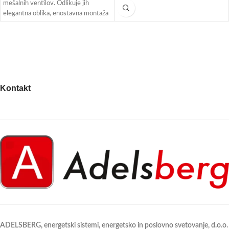
mešalnih ventilov. Odlikuje jih
Pt1000. Nabor tipal zajema: zunanje
elegantna oblika, enostavna montaža
tipalo, naležna ali potopna tipala,
in zanesljivo ter tiho delovanje.
prostorska tipala in tipalo dimnih
Montirajo se lahko v štirih položajih in
plinov.
imajo gumb za ročni pomik.
Kontakt
ADELSBERG, energetski sistemi, energetsko in poslovno svetovanje, d.o.o.