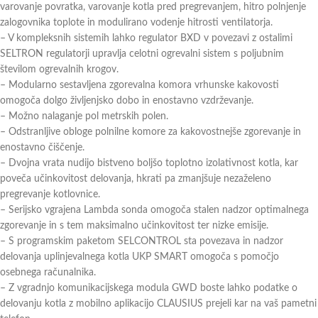
varovanje povratka, varovanje kotla pred pregrevanjem, hitro polnjenje
zalogovnika toplote in modulirano vodenje hitrosti ventilatorja.
– V kompleksnih sistemih lahko regulator BXD v povezavi z ostalimi
SELTRON regulatorji upravlja celotni ogrevalni sistem s poljubnim
številom ogrevalnih krogov.
– Modularno sestavljena zgorevalna komora vrhunske kakovosti
omogoča dolgo življenjsko dobo in enostavno vzdrževanje.
– Možno nalaganje pol metrskih polen.
– Odstranljive obloge polnilne komore za kakovostnejše zgorevanje in
enostavno čiščenje.
– Dvojna vrata nudijo bistveno boljšo toplotno izolativnost kotla, kar
poveča učinkovitost delovanja, hkrati pa zmanjšuje nezaželeno
pregrevanje kotlovnice.
– Serijsko vgrajena Lambda sonda omogoča stalen nadzor optimalnega
zgorevanje in s tem maksimalno učinkovitost ter nizke emisije.
– S programskim paketom SELCONTROL sta povezava in nadzor
delovanja uplinjevalnega kotla UKP SMART omogoča s pomočjo
osebnega računalnika.
– Z vgradnjo komunikacijskega modula GWD boste lahko podatke o
delovanju kotla z mobilno aplikacijo CLAUSIUS prejeli kar na vaš pametni