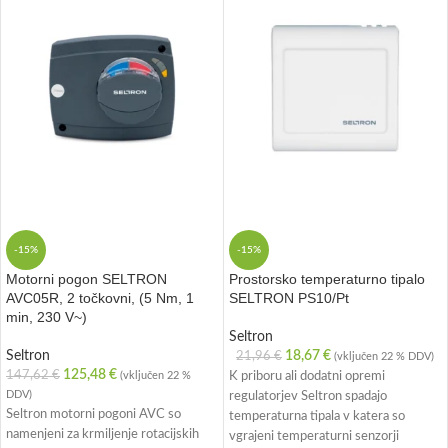
-15%
-15%
Motorni pogon SELTRON
Prostorsko temperaturno tipalo
AVC05R, 2 točkovni, (5 Nm, 1
SELTRON PS10/Pt
min, 230 V~)
Seltron
Seltron
18,67
€
21,96
€
(vključen 22 % DDV)
125,48
€
147,62
€
(vključen 22 %
K priboru ali dodatni opremi
DDV)
regulatorjev Seltron spadajo
Seltron motorni pogoni AVC so
temperaturna tipala v katera so
namenjeni za krmiljenje rotacijskih
vgrajeni temperaturni senzorji