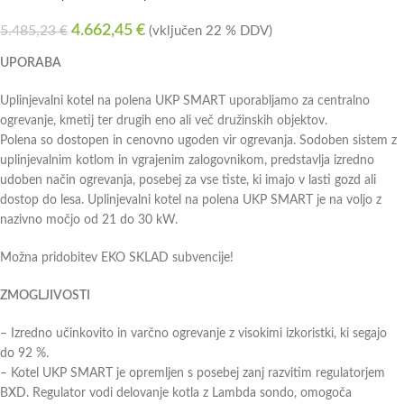
4.662,45
€
5.485,23
€
(vključen 22 % DDV)
UPORABA
Uplinjevalni kotel na polena UKP SMART uporabljamo za centralno
ogrevanje, kmetij ter drugih eno ali več družinskih objektov.
Polena so dostopen in cenovno ugoden vir ogrevanja. Sodoben sistem z
uplinjevalnim kotlom in vgrajenim zalogovnikom, predstavlja izredno
udoben način ogrevanja, posebej za vse tiste, ki imajo v lasti gozd ali
dostop do lesa. Uplinjevalni kotel na polena UKP SMART je na voljo z
nazivno močjo od 21 do 30 kW.
Možna pridobitev EKO SKLAD subvencije!
ZMOGLJIVOSTI
– Izredno učinkovito in varčno ogrevanje z visokimi izkoristki, ki segajo
do 92 %.
– Kotel UKP SMART je opremljen s posebej zanj razvitim regulatorjem
BXD. Regulator vodi delovanje kotla z Lambda sondo, omogoča