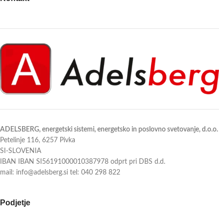
75 stopinjsko kotlovsko vodo.
SAMSUNG - povezava do uradne
spletne strani
ADELSBERG, energetski sistemi, energetsko in poslovno svetovanje, d.o.o.
Petelinje 116, 6257 Pivka
SI-SLOVENIA
IBAN IBAN SI56191000010387978 odprt pri DBS d.d.
mail: info@adelsberg.si tel: 040 298 822
Podjetje