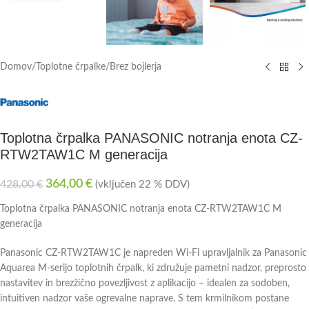
Domov
/
Toplotne črpalke
/
Brez bojlerja
Toplotna črpalka PANASONIC notranja enota CZ-
RTW2TAW1C M generacija
364,00
€
428,00
€
(vključen 22 % DDV)
Toplotna črpalka PANASONIC notranja enota CZ-RTW2TAW1C M
generacija
Panasonic CZ‑RTW2TAW1C je napreden Wi‑Fi upravljalnik za Panasonic
Aquarea M‑serijo toplotnih črpalk, ki združuje pametni nadzor, preprosto
nastavitev in brezžično povezljivost z aplikacijo – idealen za sodoben,
intuitiven nadzor vaše ogrevalne naprave. S tem krmilnikom postane