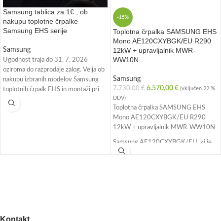
Samsung tablica za 1€ , ob
-15%
nakupu toplotne črpalke
Samsung EHS serije
Toplotna črpalka SAMSUNG EHS
Mono AE120CXYBGK/EU R290
Samsung
12kW + upravljalnik MWR-
WW10N
Ugodnost traja do 31. 7. 2026
oziroma do razprodaje zalog. Velja ob
Samsung
nakupu izbranih modelov Samsung
6.570,00
€
7.730,00
€
(vključen 22 %
toplotnih črpalk EHS in montaži pri
DDV)
Adelsberg d.o.o.
Toplotna črpalka SAMSUNG EHS
V okviru akcije kupec prejme
Mono AE120CXYBGK/EU R290
Samsung pametno tablico X230
12kW + upravljalnik MWR-WW10N
SAMSUNG GALAXY TAB A11+
Samsung AE120CXYBGK/EU, ki je
WIFI 128GB GRAY za 1 €.
visokotemperaturna zračno-vodna
toplotna črpalka vrste monoblock,
primerna za ogrevanje, hlajenje in
pripravo tople vode v sodobnih
objektih. Omogoča tudi povezavo na
radiatorski sistem preko kotlovskega
zalogovnika, saj dosega tudi celo do
Kontakt