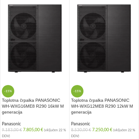
-15%
-15%
Toplotna črpalka PANASONIC
Toplotna črpalka PANASONIC
WH-WXG16ME8 R290 16kW M
WH-WXG12ME8 R290 12kW M
generacija
generacija
Panasonic
Panasonic
7.805,00
€
7.250,00
€
9.183,00
€
8.530,00
€
(vključen 22 %
(vključen 22 %
DDV)
DDV)