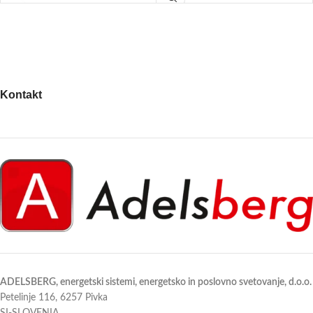
🚿. Namenjena je 3-faznim sistemom
domove, ki zahtevajo najvišjo
ter omogoča učinkovito ogrevanje,
energetsko učinkovitost, zanesljivo
hlajenje in pripravo tople vode v
delovanje in udobje brez
enem elegantnem ohišju ✨.
kompromisov. Sistem združuje
Odlikujejo jo visoka energetska
ogrevanje prostorov in pripravo
učinkovitost ⚡, tiho delovanje 🔇 in
sanitarne tople vode v eni elegantni
sodoben dizajn, primeren za
Kontakt
notranji enoti z integriranim 180-
novogradnje in prenove 🏡.
litrskim bojlerjem.
ADELSBERG, energetski sistemi, energetsko in poslovno svetovanje, d.o.o.
Petelinje 116, 6257 Pivka
SI-SLOVENIA