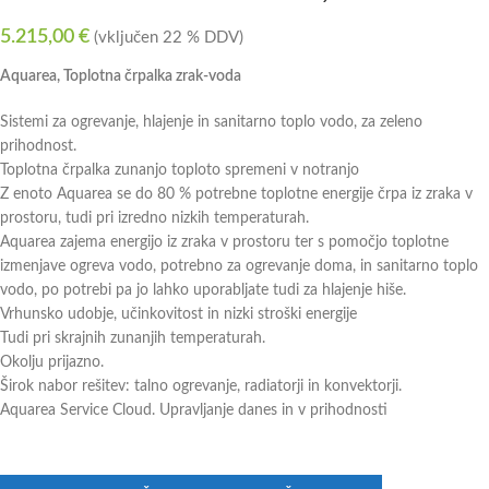
5.215,00
€
(vključen 22 % DDV)
Aquarea, Toplotna črpalka zrak-voda
Sistemi za ogrevanje, hlajenje in sanitarno toplo vodo, za zeleno
prihodnost.
Toplotna črpalka zunanjo toploto spremeni v notranjo
Z enoto Aquarea se do 80 % potrebne toplotne energije črpa iz zraka v
prostoru, tudi pri izredno nizkih temperaturah.
Aquarea zajema energijo iz zraka v prostoru ter s pomočjo toplotne
izmenjave ogreva vodo, potrebno za ogrevanje doma, in sanitarno toplo
vodo, po potrebi pa jo lahko uporabljate tudi za hlajenje hiše.
Vrhunsko udobje, učinkovitost in nizki stroški energije
Tudi pri skrajnih zunanjih temperaturah.
Okolju prijazno.
Širok nabor rešitev: talno ogrevanje, radiatorji in konvektorji.
Aquarea Service Cloud. Upravljanje danes in v prihodnosti