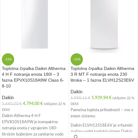
-15%
-15%
Toplotna črpalka Daikin Altherma
Toplotna črpalka Daikin Altherma
4 H F notranja enota 180l – 3
3 R MT F notranja enota 230
fazna EPVX10S18A9W Class 6-
litrska – 1 fazna ELVH12S23E6V
8-10
Daikin
Daikin
5.939,94
€
6.988,16
€
(vključen 22 %
4.794,00
€
5.640,00
€
(vključen 22 %
DDV)
DDV)
Pametna toplota prihodnosti – vse v
Daikin Altherma 4 H F
enem sistemu
EPVX10S18A9W je kompaktna
Daikin ELVH12S18E6V je vrhunski
notranja enota z vgrajenim 180-
zračno-vodni toplotni sistem Daikin
litrskim bojlerjem za sanitarno vodo
Altherma 3, zasnovan za sodobne