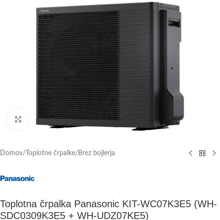
Click to enlarge
Domov
/
Toplotne črpalke
/
Brez bojlerja
Toplotna črpalka Panasonic KIT-WC07K3E5 (WH-
SDC0309K3E5 + WH-UDZ07KE5)