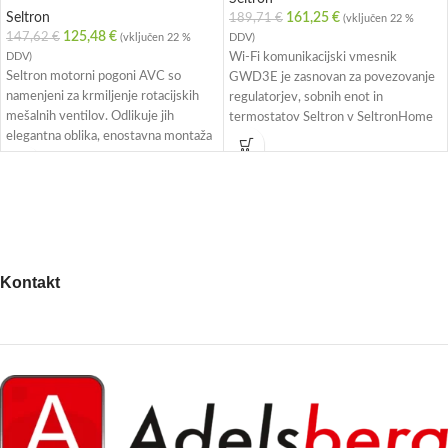
Seltron
161,25
€
189,71
€
(vključen 22 %
125,48
€
147,62
€
(vključen 22 %
DDV)
DDV)
Wi-Fi komunikacijski vmesnik
Seltron motorni pogoni AVC so
GWD3E je zasnovan za povezovanje
namenjeni za krmiljenje rotacijskih
regulatorjev, sobnih enot in
mešalnih ventilov. Odlikuje jih
termostatov Seltron v SeltronHome
elegantna oblika, enostavna montaža
platformo.
in zanesljivo ter tiho delovanje.
Montirajo se lahko v štirih položajih in
imajo gumb za ročni pomik.
Kontakt