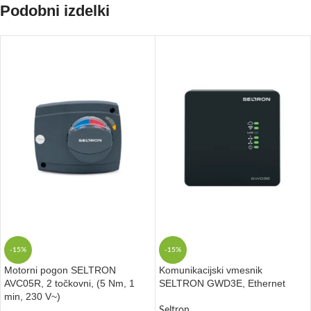
Podobni izdelki
-15%
-15%
Motorni pogon SELTRON
Komunikacijski vmesnik
AVC05R, 2 točkovni, (5 Nm, 1
SELTRON GWD3E, Ethernet
min, 230 V~)
Seltron