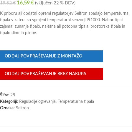
16,59
€
19,52
€
(vključen 22 % DDV)
K priboru ali dodatni opremi regulatorjev Seltron spadajo temperaturna
tipala v katera so vgrajeni temperaturni senzorji Pt1000. Nabor tipal
zajema: zunanje tipalo, naležna ali potopna tipala, prostorska tipala in
tipalo dimnih plinov.
ODDAJ POVPRAŠEVANJE Z MONTAŽO
ODDAJ POVPRAŠEVANJE BREZ NAKUPA
Šifra:
28
Kategoriji:
Regulacije ogrevanja
,
Temperaturna tipala
Oznaka:
Seltron