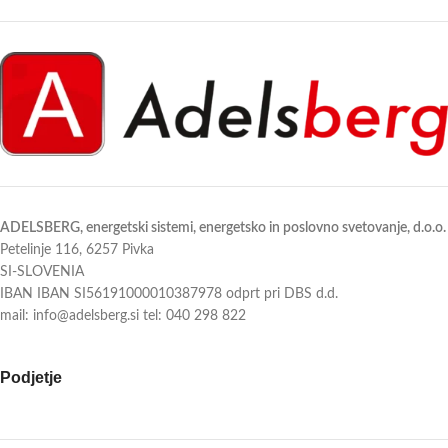
✅ Energijski razred A+++ (hlajenje)
✅ Izjemno tiho delovanje (od 16 dB)
✅ Wi-Fi upravljanje s SmartThings
✅ Wi-Fi upravljanje prek aplikacije
✅ Tiho delovanje že od 16 dB
SmartThings
✅ Hlajenje in ogrevanje v enem
Pametna, varčna in sodobna rešitev
za udobno klimo skozi vse leto.
Pametna, varčna in elegantna rešitev
Udobje, ki ga občutiš.
za prostore do 25 m².
Izberite udobje brez kompromisov.
ADELSBERG, energetski sistemi, energetsko in poslovno svetovanje, d.o.o.
Petelinje 116, 6257 Pivka
SI-SLOVENIA
IBAN IBAN SI56191000010387978 odprt pri DBS d.d.
mail: info@adelsberg.si tel: 040 298 822
Podjetje