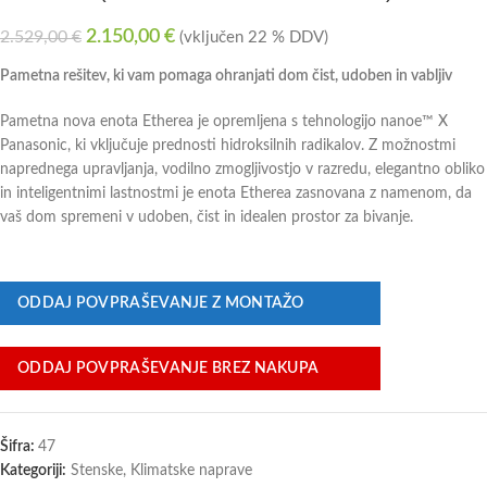
2.150,00
€
2.529,00
€
(vključen 22 % DDV)
Pametna rešitev, ki vam pomaga ohranjati dom čist, udoben in vabljiv
Pametna nova enota Etherea je opremljena s tehnologijo nanoe™ X
Panasonic, ki vključuje prednosti hidroksilnih radikalov. Z možnostmi
naprednega upravljanja, vodilno zmogljivostjo v razredu, elegantno obliko
in inteligentnimi lastnostmi je enota Etherea zasnovana z namenom, da
vaš dom spremeni v udoben, čist in idealen prostor za bivanje.
ODDAJ POVPRAŠEVANJE Z MONTAŽO
ODDAJ POVPRAŠEVANJE BREZ NAKUPA
Šifra:
47
Kategoriji:
Stenske
,
Klimatske naprave