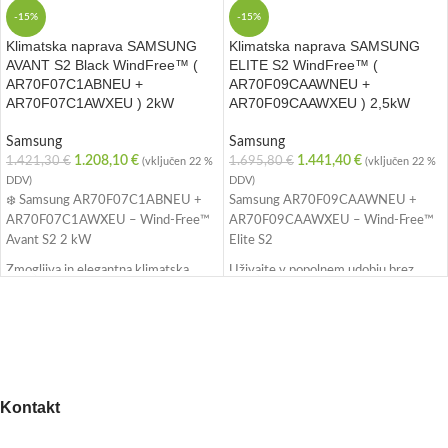
-15%
-15%
Klimatska naprava SAMSUNG
Klimatska naprava SAMSUNG
AVANT S2 Black WindFree™ (
ELITE S2 WindFree™ (
AR70F07C1ABNEU +
AR70F09CAAWNEU +
AR70F07C1AWXEU ) 2kW
AR70F09CAAWXEU ) 2,5kW
Samsung
Samsung
1.208,10
€
1.441,40
€
1.421,30
€
1.695,80
€
(vključen 22 %
(vključen 22 %
DDV)
DDV)
❄️ Samsung AR70F07C1ABNEU +
Samsung AR70F09CAAWNEU +
AR70F07C1AWXEU – Wind-Free™
AR70F09CAAWXEU – Wind-Free™
Avant S2 2 kW
Elite S2
Zmogljiva in elegantna klimatska
Uživajte v popolnem udobju brez
naprava za prijetno klimo brez
prepiha! Samsung Wind-Free™ Elite
prepiha. Samsung Wind-Free™ Avant
S2 s 2,5 kW moči poskrbi za
S2 s 2 kW moči učinkovito hladi in
učinkovito hlajenje in ogrevanje skozi
ogreva prostore do približno 25 m² –
vse leto. Inovativna Wind-Free™
idealna izbira za spalnice, dnevne
tehnologija nežno razprši zrak skozi
sobe ali manjše pisarne.
tisoče mikro odprtin – brez
Kontakt
neprijetnega pihanja.
✅ Wind-Free™ hlajenje – brez
neprijetnega pihanja
✅ Energijski razred A+++