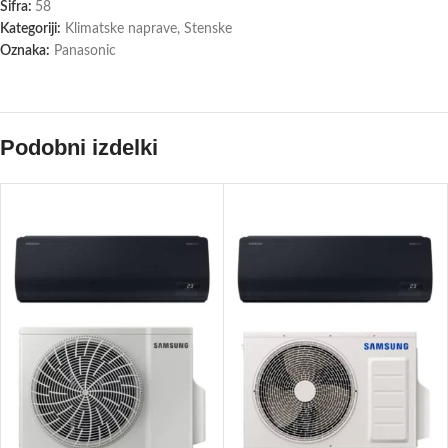
Šifra:
58
Kategoriji:
Klimatske naprave
,
Stenske
Oznaka:
Panasonic
Podobni izdelki