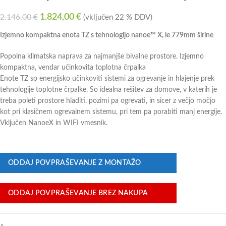
1.824,00
€
2.146,00
€
(vključen 22 % DDV)
Izjemno kompaktna enota TZ s tehnologijo nanoe™ X, le 779mm širine
Popolna klimatska naprava za najmanjše bivalne prostore. Izjemno
kompaktna, vendar učinkovita toplotna črpalka
Enote TZ so energijsko učinkoviti sistemi za ogrevanje in hlajenje prek
tehnologije toplotne črpalke. So idealna rešitev za domove, v katerih je
treba poleti prostore hladiti, pozimi pa ogrevati, in sicer z večjo močjo
kot pri klasičnem ogrevalnem sistemu, pri tem pa porabiti manj energije.
Vključen NanoeX in WIFI vmesnik.
ODDAJ POVPRAŠEVANJE Z MONTAŽO
ODDAJ POVPRAŠEVANJE BREZ NAKUPA