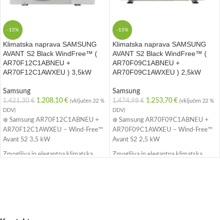
-15%
-15%
Klimatska naprava SAMSUNG
Klimatska naprava SAMSUNG
AVANT S2 Black WindFree™ (
AVANT S2 Black WindFree™ (
AR70F12C1ABNEU +
AR70F09C1ABNEU +
AR70F12C1AWXEU ) 3,5kW
AR70F09C1AWXEU ) 2,5kW
Samsung
Samsung
1.208,10
€
1.253,70
€
1.421,30
€
1.474,98
€
(vključen 22 %
(vključen 22 %
DDV)
DDV)
❄️ Samsung AR70F12C1ABNEU +
❄️ Samsung AR70F09C1ABNEU +
AR70F12C1AWXEU – Wind-Free™
AR70F09C1AWXEU – Wind-Free™
Avant S2 3,5 kW
Avant S2 2,5 kW
Zmogljiva in elegantna klimatska
Zmogljiva in elegantna klimatska
naprava za popolno udobje skozi vse
naprava za prijetno klimo brez
leto. Samsung Wind-Free™ Avant S2
prepiha. Samsung Wind-Free™ Avant
s 3,5 kW moči učinkovito hladi in
S2 s 2,5 kW moči učinkovito hladi in
ogreva prostore do približno 40 m² –
ogreva prostore do približno 30 m² –
brez neprijetnega prepiha.
popolna izbira za dnevne sobe,
spalnice ali pisarne.
✅ Wind-Free™ hlajenje brez pihanja