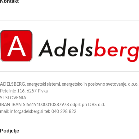
Kontakt
✅ Energijski razred A+++ (hlajenje)
✅ Wind-Free™ hlajenje – brez
✅ Wi-Fi upravljanje prek SmartThings
neprijetnega pihanja
✅ Tiho delovanje od 16 dB
✅ Energijski razred A+++ (hlajenje)
✅ Wi-Fi upravljanje s SmartThings
Pametna, varčna in sodobna rešitev
✅ Tiho delovanje že od 16 dB
za popolno klimo v vašem domu ali
pisarni.
Pametna, varčna in sodobna rešitev
Udobje nove generacije – brez
za udobno klimo skozi vse leto.
kompromisov.
Udobje, ki ga občutiš.
ADELSBERG, energetski sistemi, energetsko in poslovno svetovanje, d.o.o.
Petelinje 116, 6257 Pivka
SI-SLOVENIA
IBAN IBAN SI56191000010387978 odprt pri DBS d.d.
mail: info@adelsberg.si tel: 040 298 822
Podjetje