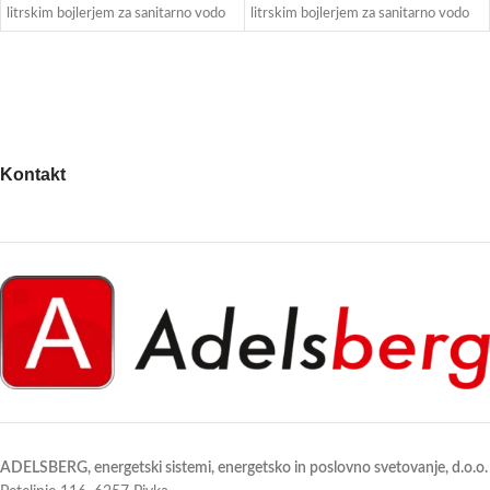
litrskim bojlerjem za sanitarno vodo
litrskim bojlerjem za sanitarno vodo
🚿. Namenjena je 1-faznim sistemom
🚿. Namenjena je 3-faznim sistemom
ter omogoča učinkovito ogrevanje,
ter omogoča učinkovito ogrevanje,
hlajenje in pripravo tople vode v
hlajenje in pripravo tople vode v
enem elegantnem ohišju ✨.
enem elegantnem ohišju ✨.
Odlikujejo jo visoka energetska
Odlikujejo jo visoka energetska
učinkovitost ⚡, tiho delovanje 🔇 in
učinkovitost ⚡, tiho delovanje 🔇 in
sodoben dizajn, primeren za
sodoben dizajn, primeren za
Kontakt
novogradnje in prenove 🏡.
novogradnje in prenove 🏡.
ADELSBERG, energetski sistemi, energetsko in poslovno svetovanje, d.o.o.