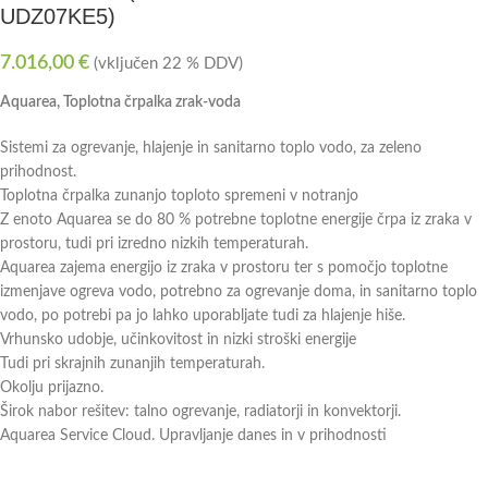
UDZ07KE5)
7.016,00
€
(vključen 22 % DDV)
Aquarea, Toplotna črpalka zrak-voda
Sistemi za ogrevanje, hlajenje in sanitarno toplo vodo, za zeleno
prihodnost.
Toplotna črpalka zunanjo toploto spremeni v notranjo
Z enoto Aquarea se do 80 % potrebne toplotne energije črpa iz zraka v
prostoru, tudi pri izredno nizkih temperaturah.
Aquarea zajema energijo iz zraka v prostoru ter s pomočjo toplotne
izmenjave ogreva vodo, potrebno za ogrevanje doma, in sanitarno toplo
vodo, po potrebi pa jo lahko uporabljate tudi za hlajenje hiše.
Vrhunsko udobje, učinkovitost in nizki stroški energije
Tudi pri skrajnih zunanjih temperaturah.
Okolju prijazno.
Širok nabor rešitev: talno ogrevanje, radiatorji in konvektorji.
Aquarea Service Cloud. Upravljanje danes in v prihodnosti