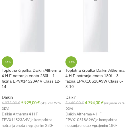
-15%
-15%
Toplotna črpalka Daikin Altherma
Toplotna črpalka Daikin Altherma
4 H F notranja enota 230l – 1
4 H F notranja enota 180l – 3
fazna EPVX14S23A4V Class 12-
fazna EPVX10S18A9W Class 6-
14
8-10
Daikin
Daikin
5.929,00
€
4.794,00
€
6.975,00
€
5.640,00
€
(vključen 22 %
(vključen 22 %
DDV)
DDV)
Daikin Altherma 4 H F
Daikin Altherma 4 H F
EPVX14S23A4V je kompaktna
EPVX10S18A9W je kompaktna
notranja enota z vgrajenim 230-
notranja enota z vgrajenim 180-