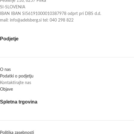
Petelinje 116, 6257 Pivka
SI-SLOVENIA
IBAN IBAN SI56191000010387978 odprt pri DBS d.d.
mail: info@adelsberg.si tel: 040 298 822
Podjetje
O nas
Podatki o podjetju
Kontaktirajte nas
Objave
Spletna trgovina
Politika zasebnosti