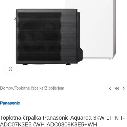
Click to enlarge
Domov
/
Toplotne črpalke
/
Z bojlerjem
Toplotna črpalka Panasonic Aquarea 3kW 1F KIT-
ADC07K3E5 (WH-ADC0309K3E5+WH-