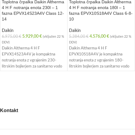
Toplotna črpalka Daikin Altherma
Toplotna črpalka Daikin Altherma
4 H F notranja enota 230l – 1
4 H F notranja enota 180l – 1
fazna EPVX14S23A4V Class 12-
fazna EPVX10S18A4V Class 6-8-
14
10
Daikin
Daikin
5.929,00
€
4.576,00
€
6.975,00
€
5.384,00
€
(vključen 22 %
(vključen 22 %
DDV)
DDV)
Daikin Altherma 4 H F
Daikin Altherma 4 H F
EPVX14S23A4V je kompaktna
EPVX10S18A4V je kompaktna
notranja enota z vgrajenim 230-
notranja enota z vgrajenim 180-
litrskim bojlerjem za sanitarno vodo
litrskim bojlerjem za sanitarno vodo
🚿. Namenjena je 1-faznim sistemom
🚿. Namenjena je 1-faznim sistemom
ter omogoča učinkovito ogrevanje,
ter omogoča učinkovito ogrevanje,
hlajenje in pripravo tople vode v
hlajenje in pripravo tople vode v
enem elegantnem ohišju ✨.
enem elegantnem ohišju ✨.
Odlikujejo jo visoka energetska
Odlikujejo jo visoka energetska
učinkovitost ⚡, tiho delovanje 🔇 in
učinkovitost ⚡, tiho delovanje 🔇 in
sodoben dizajn, primeren za
sodoben dizajn, primeren za
Kontakt
novogradnje in prenove 🏡.
novogradnje in prenove 🏡.