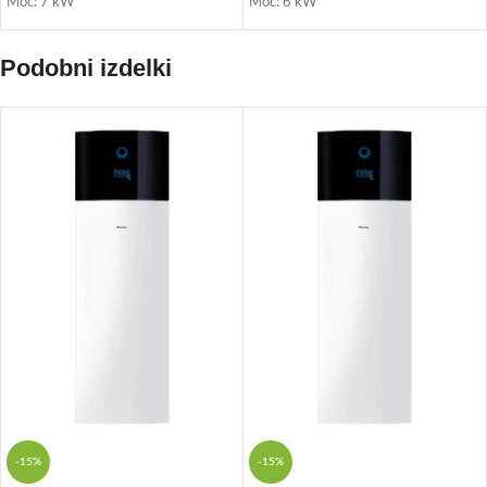
Moč: 7 kW
Moč: 6 kW
Podobni izdelki
-15%
-15%