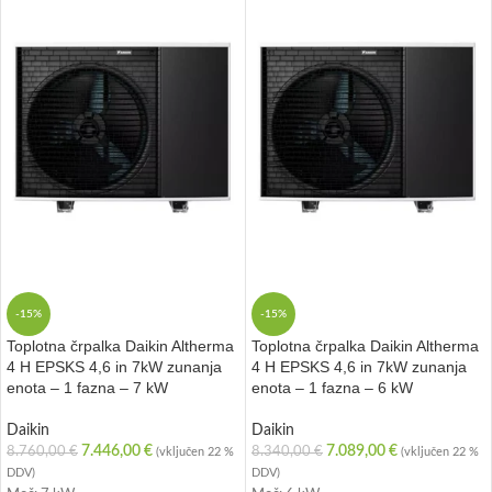
-15%
-15%
Toplotna črpalka Daikin Altherma
Toplotna črpalka Daikin Altherma
4 H EPSKS 4,6 in 7kW zunanja
4 H EPSKS 4,6 in 7kW zunanja
enota – 1 fazna – 7 kW
enota – 1 fazna – 6 kW
Daikin
Daikin
7.446,00
€
7.089,00
€
8.760,00
€
8.340,00
€
(vključen 22 %
(vključen 22 %
DDV)
DDV)