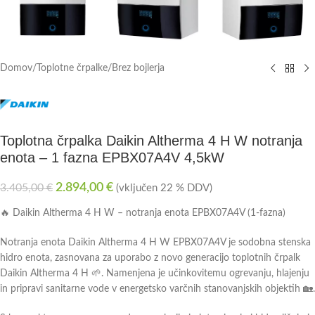
Domov
/
Toplotne črpalke
/
Brez bojlerja
Toplotna črpalka Daikin Altherma 4 H W notranja
enota – 1 fazna EPBX07A4V 4,5kW
2.894,00
€
3.405,00
€
(vključen 22 % DDV)
🔥 Daikin Altherma 4 H W – notranja enota EPBX07A4V (1-fazna)
Notranja enota Daikin Altherma 4 H W EPBX07A4V je sodobna stenska
hidro enota, zasnovana za uporabo z novo generacijo toplotnih črpalk
Daikin Altherma 4 H 🌱. Namenjena je učinkovitemu ogrevanju, hlajenju
in pripravi sanitarne vode v energetsko varčnih stanovanjskih objektih 🏡.