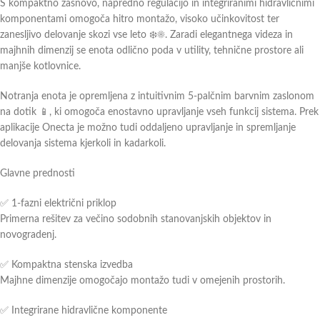
S kompaktno zasnovo, napredno regulacijo in integriranimi hidravličnimi
komponentami omogoča hitro montažo, visoko učinkovitost ter
zanesljivo delovanje skozi vse leto ❄️☀️. Zaradi elegantnega videza in
majhnih dimenzij se enota odlično poda v utility, tehnične prostore ali
manjše kotlovnice.
Notranja enota je opremljena z intuitivnim 5-palčnim barvnim zaslonom
na dotik 📱, ki omogoča enostavno upravljanje vseh funkcij sistema. Prek
aplikacije Onecta je možno tudi oddaljeno upravljanje in spremljanje
delovanja sistema kjerkoli in kadarkoli.
Glavne prednosti
✅ 1-fazni električni priklop
Primerna rešitev za večino sodobnih stanovanjskih objektov in
novogradenj.
✅ Kompaktna stenska izvedba
Majhne dimenzije omogočajo montažo tudi v omejenih prostorih.
✅ Integrirane hidravlične komponente