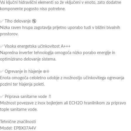
Vsi ključni hidravlični elementi so že vključeni v enoto, zato dodatne
komponente pogosto niso potrebne.
✅ Tiho delovanje 🔇
Nizka raven hrupa zagotavlja prijetno uporabo tudi v bližini bivalnih
prostorov.
✅ Visoka energetska učinkovitost A+++
Napredna inverter tehnologija omogoča nizko porabo energije in
optimizirano delovanje sistema.
✅ Ogrevanje in hlajenje ❄️☀️
Enota omogoča celoletno udobje z možnostjo učinkovitega ogrevanja
pozimi ter hlajenja poleti.
✅ Priprava sanitarne vode 🚿
Možnost povezave z inox bojlerjem ali ECH2O hranilnikom za pripravo
tople sanitarne vode.
Tehnične značilnosti
Model: EPBX07A4V