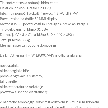
Tip enote: stenska notranja hidro enota
Električni priklop: 1-fazni / 230 V ⚡
Integriran pomožni električni grelec: 4,5 kW ali 9 kW
Barvni zaslon na dotik: 5” MMI display
Možnost Wi-Fi povezljivosti in upravljanja preko aplikacije 📱
Tiho delovanje: približno 31 dBA
Dimenzije (V × Š × G): približno 840 × 440 × 390 mm
Teža: približno 33 kg
Idealna rešitev za sodobne domove 🏡
Daikin Altherma 4 H W EPBX07A4V je odlična izbira za:
novogradnje,
nizkoenergijske hiše,
prenove ogrevalnih sistemov,
talno gretje,
nizkotemperaturne radiatorje,
povezavo s sončno elektrarno ☀️.
Z napredno tehnologijo, visokim izkoristkom in vrhunskim udobjem
predstavlja dolgoročno, varčno in okolju prijazno rešitev za sodobno