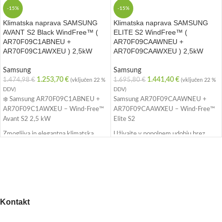
-15%
-15%
Klimatska naprava SAMSUNG
Klimatska naprava SAMSUNG
AVANT S2 Black WindFree™ (
ELITE S2 WindFree™ (
AR70F09C1ABNEU +
AR70F09CAAWNEU +
AR70F09C1AWXEU ) 2,5kW
AR70F09CAAWXEU ) 2,5kW
Samsung
Samsung
1.253,70
€
1.441,40
€
1.474,98
€
1.695,80
€
(vključen 22 %
(vključen 22 %
DDV)
DDV)
❄️ Samsung AR70F09C1ABNEU +
Samsung AR70F09CAAWNEU +
AR70F09C1AWXEU – Wind-Free™
AR70F09CAAWXEU – Wind-Free™
Avant S2 2,5 kW
Elite S2
Zmogljiva in elegantna klimatska
Uživajte v popolnem udobju brez
naprava za prijetno klimo brez
prepiha! Samsung Wind-Free™ Elite
prepiha. Samsung Wind-Free™ Avant
S2 s 2,5 kW moči poskrbi za
S2 s 2,5 kW moči učinkovito hladi in
učinkovito hlajenje in ogrevanje skozi
ogreva prostore do približno 30 m² –
vse leto. Inovativna Wind-Free™
popolna izbira za dnevne sobe,
tehnologija nežno razprši zrak skozi
spalnice ali pisarne.
tisoče mikro odprtin – brez
Kontakt
neprijetnega pihanja.
✅ Wind-Free™ hlajenje – brez
neprijetnega pihanja
✅ Energijski razred A+++