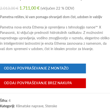
1.711,00
€
2.013,00
€
(vključen 22 % DDV)
Pametna rešitev, ki vam pomaga ohranjati dom čist, udoben in vabljiv
Pametna nova enota Etherea je opremljena s tehnologijo nanoe™ X
Panasonic, ki vključuje prednosti hidroksilnih radikalov. Z možnostmi
naprednega upravljanja, vodilno zmogljivostjo v razredu, elegantno obliko
in inteligentnimi lastnostmi je enota Etherea zasnovana z namenom, da
vaš dom spremeni v udoben, čist in idealen prostor za bivanje.
ODDAJ POVPRAŠEVANJE Z MONTAŽO
ODDAJ POVPRAŠEVANJE BREZ NAKUPA
Šifra:
4
Kategoriji:
Klimatske naprave
,
Stenske