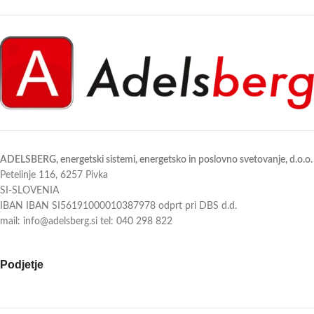
✅ Energijski razred A+++ (hlajenje)
✅ Izjemno tiho delovanje (od 16 dB)
✅ Wi-Fi upravljanje s SmartThings
✅ Wi-Fi upravljanje prek aplikacije
✅ Tiho delovanje že od 16 dB
SmartThings
✅ Hlajenje in ogrevanje v enem
Pametna, varčna in sodobna rešitev
za udobno klimo skozi vse leto.
Pametna, varčna in elegantna rešitev
Udobje, ki ga občutiš.
za prostore do 25 m².
Izberite udobje brez kompromisov.
ADELSBERG, energetski sistemi, energetsko in poslovno svetovanje, d.o.o.
Petelinje 116, 6257 Pivka
SI-SLOVENIA
IBAN IBAN SI56191000010387978 odprt pri DBS d.d.
mail: info@adelsberg.si tel: 040 298 822
Podjetje