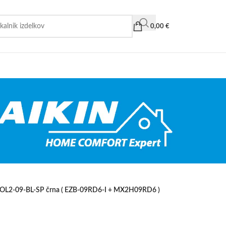
0,00
€
 SOL2-09-BL-SP črna ( EZB-09RD6-I + MX2H09RD6 )