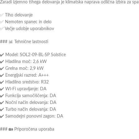
Zaradi izjemno tihega delovanja je klimatska naprava odlična izbira za spa
✅ Tiho delovanje
✅ Nemoten spanec in delo
✅ Večje udobje uporabnikov
### 📊 Tehnične lastnosti
✔️ Model: SOL2-09-BL-SP Solstice
✔️ Hladilna moč: 2,6 kW
✔️ Grelna moč: 2,9 kW
✔️ Energijski razred: A+++
✔️ Hladilno sredstvo: R32
✔️ Wi-Fi upravljanje: DA
✔️ Funkcija samočiščenja: DA
✔️ Nočni način delovanja: DA
✔️ Turbo način delovanja: DA
✔️ Samodejni ponovni zagon: DA
### 🏡 Priporočena uporaba