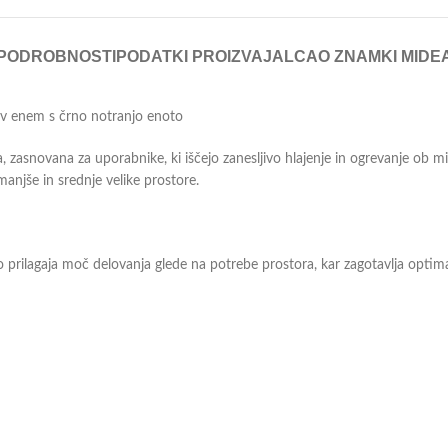
PODROBNOSTI
PODATKI PROIZVAJALCA
O ZNAMKI MIDE
 v enem s črno notranjo enoto
zasnovana za uporabnike, ki iščejo zanesljivo hlajenje in ogrevanje ob m
anjše in srednje velike prostore.
prilagaja moč delovanja glede na potrebe prostora, kar zagotavlja optim