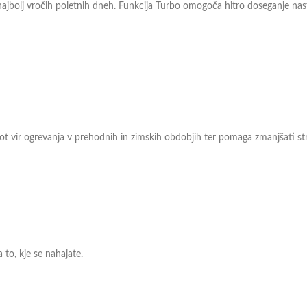
najbolj vročih poletnih dneh. Funkcija Turbo omogoča hitro doseganje nas
 kot vir ogrevanja v prehodnih in zimskih obdobjih ter pomaga zmanjšati st
 to, kje se nahajate.