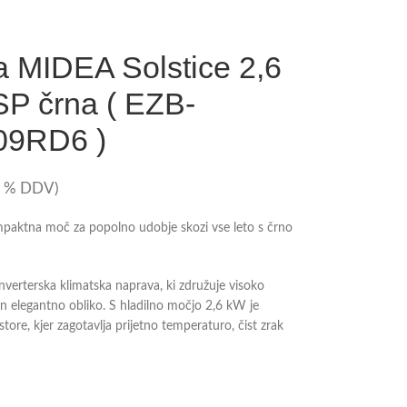
a MIDEA Solstice 2,6
P črna ( EZB-
09RD6 )
2 % DDV)
paktna moč za popolno udobje skozi vse leto s črno
verterska klimatska naprava, ki združuje visoko
in elegantno obliko. S hladilno močjo 2,6 kW je
store, kjer zagotavlja prijetno temperaturo, čist zrak