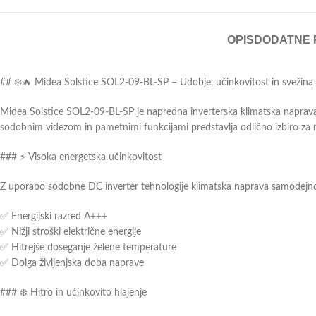
OPIS
DODATNE 
## ❄️🔥 Midea Solstice SOL2-09-BL-SP – Udobje, učinkovitost in svežina
Midea Solstice SOL2-09-BL-SP je napredna inverterska klimatska naprava, 
sodobnim videzom in pametnimi funkcijami predstavlja odlično izbiro za m
### ⚡ Visoka energetska učinkovitost
Z uporabo sodobne DC inverter tehnologije klimatska naprava samodejno 
✅ Energijski razred A+++
✅ Nižji stroški električne energije
✅ Hitrejše doseganje želene temperature
✅ Dolga življenjska doba naprave
### ❄️ Hitro in učinkovito hlajenje