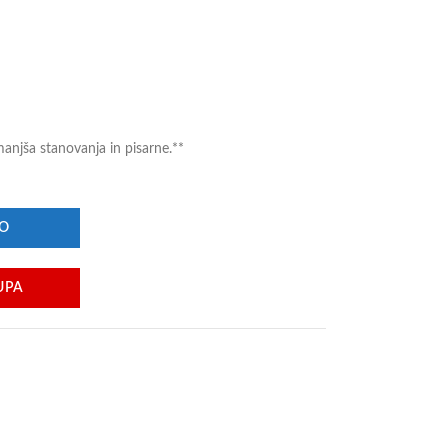
manjša stanovanja in pisarne.**
ŽO
UPA