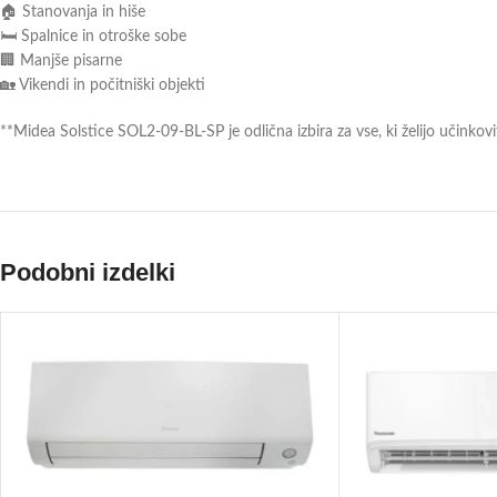
🏠 Stanovanja in hiše
🛏️ Spalnice in otroške sobe
🏢 Manjše pisarne
🏡 Vikendi in počitniški objekti
**Midea Solstice SOL2-09-BL-SP je odlična izbira za vse, ki želijo učink
Podobni izdelki