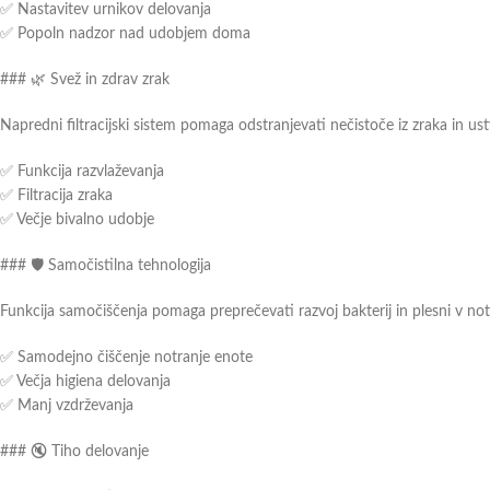
✅ Nastavitev urnikov delovanja
✅ Popoln nadzor nad udobjem doma
### 🌿 Svež in zdrav zrak
Napredni filtracijski sistem pomaga odstranjevati nečistoče iz zraka in ustv
✅ Funkcija razvlaževanja
✅ Filtracija zraka
✅ Večje bivalno udobje
### 🛡️ Samočistilna tehnologija
Funkcija samočiščenja pomaga preprečevati razvoj bakterij in plesni v notr
✅ Samodejno čiščenje notranje enote
✅ Večja higiena delovanja
✅ Manj vzdrževanja
### 🔇 Tiho delovanje