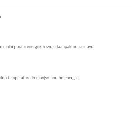
A
inimalni porabi energije. S svojo kompaktno zasnovo,
alno temperaturo in manjšo porabo energije.