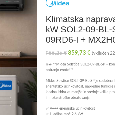
Klimatska naprav
kW SOL2-09-BL-S
09RD6-I + MX2H
859,73
€
955,26
€
(vključen 2
❄️🔥 **Midea Solstice SOL2-09-BL-SP – kom
notranjo enoto!**
Midea Solstice SOL2-09-BL-SP je sodobna in
energetsko učinkovitost, napredne funkcije 
idealna izbira za manjše in srednje velike pro
in nizke stroške obratovanja.
✅ A+++ energijska učinkovitost
✅ Hladilna moč 2,6 kW