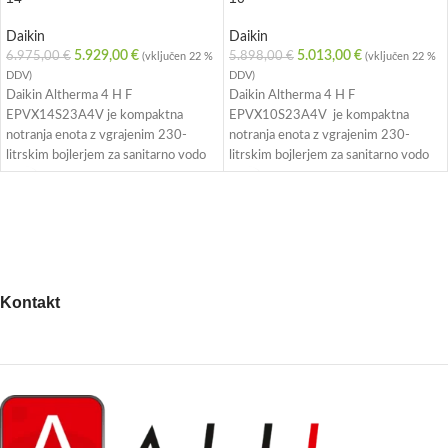
Daikin
Daikin
5.929,00
€
5.013,00
€
6.975,00
€
5.898,00
€
(vključen 22 %
(vključen 22 %
DDV)
DDV)
Daikin Altherma 4 H F
Daikin Altherma 4 H F
EPVX14S23A4V je kompaktna
EPVX10S23A4V je kompaktna
notranja enota z vgrajenim 230-
notranja enota z vgrajenim 230-
litrskim bojlerjem za sanitarno vodo
litrskim bojlerjem za sanitarno vodo
🚿. Namenjena je 1-faznim sistemom
🚿. Namenjena je 1-faznim sistemom
ter omogoča učinkovito ogrevanje,
ter omogoča učinkovito ogrevanje,
hlajenje in pripravo tople vode v
hlajenje in pripravo tople vode v
enem elegantnem ohišju ✨.
enem elegantnem ohišju ✨.
Odlikujejo jo visoka energetska
Odlikujejo jo visoka energetska
učinkovitost ⚡, tiho delovanje 🔇 in
učinkovitost ⚡, tiho delovanje 🔇 in
sodoben dizajn, primeren za
sodoben dizajn, primeren za
Kontakt
novogradnje in prenove 🏡.
novogradnje in prenove 🏡.