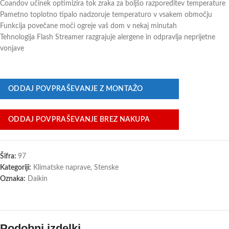
Coandov učinek optimizira tok zraka za boljšo razporeditev temperature
Pametno toplotno tipalo nadzoruje temperaturo v vsakem območju
Funkcija povečane moči ogreje vaš dom v nekaj minutah
Tehnologija Flash Streamer razgrajuje alergene in odpravlja neprijetne
vonjave
ODDAJ POVPRAŠEVANJE Z MONTAŽO
ODDAJ POVPRAŠEVANJE BREZ NAKUPA
Šifra:
97
Kategoriji:
Klimatske naprave
,
Stenske
Oznaka:
Daikin
Podobni izdelki