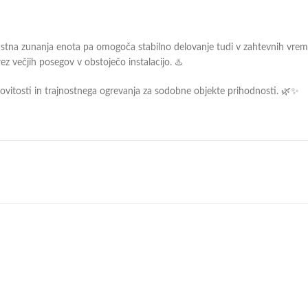
obustna zunanja enota pa omogoča stabilno delovanje tudi v zahtevnih vre
rez večjih posegov v obstoječo instalacijo. ♨️
vitosti in trajnostnega ogrevanja za sodobne objekte prihodnosti. 🌿✨