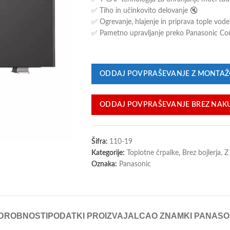
✅ Tiho in učinkovito delovanje 🔇
✅ Ogrevanje, hlajenje in priprava tople vod
✅ Pametno upravljanje preko Panasonic Co
ODDAJ POVPRAŠEVANJE Z MONTA
ODDAJ POVPRAŠEVANJE BREZ NAK
Šifra:
110-19
Kategorije:
Toplotne črpalke
,
Brez bojlerja
,
Z
Oznaka:
Panasonic
DROBNOSTI
PODATKI PROIZVAJALCA
O ZNAMKI PANASO