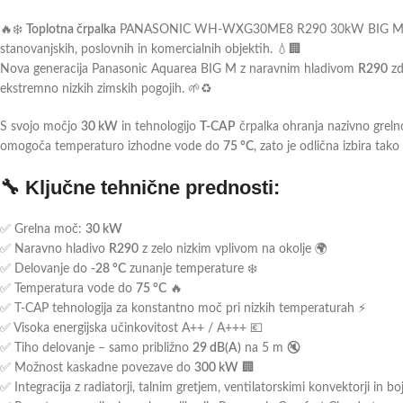
🔥❄️
Toplotna črpalka
PANASONIC WH-WXG30ME8 R290 30kW BIG M g
stanovanjskih, poslovnih in komercialnih objektih. 💧🏢
Nova generacija Panasonic Aquarea BIG M z naravnim hladivom
R290
zd
ekstremno nizkih zimskih pogojih. 🌱♻️
S svojo močjo
30 kW
in tehnologijo
T-CAP
črpalka ohranja nazivno grelno
omogoča temperaturo izhodne vode do
75 °C
, zato je odlična izbira tak
🔧 Ključne tehnične prednosti:
✅ Grelna moč:
30 kW
✅ Naravno hladivo
R290
z zelo nizkim vplivom na okolje 🌍
✅ Delovanje do
-28 °C
zunanje temperature ❄️
✅ Temperatura vode do
75 °C
🔥
✅ T-CAP tehnologija za konstantno moč pri nizkih temperaturah ⚡
✅ Visoka energijska učinkovitost A++ / A+++ 💶
✅ Tiho delovanje – samo približno
29 dB(A)
na 5 m 🔇
✅ Možnost kaskadne povezave do
300 kW
🏢
✅ Integracija z radiatorji, talnim gretjem, ventilatorskimi konvektorji in bojl