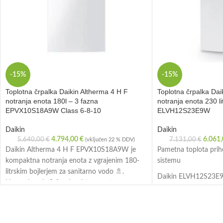
-15%
-15%
Toplotna črpalka Daikin Altherma 4 H F
Toplotna črpalka Da
notranja enota 180l – 3 fazna
notranja enota 230 li
EPVX10S18A9W Class 6-8-10
ELVH12S23E9W
Daikin
Daikin
4.794,00
€
6.061
5.640,00
€
7.131,00
€
(vključen 22 % DDV)
Daikin Altherma 4 H F EPVX10S18A9W je
Pametna toplota prih
kompaktna notranja enota z vgrajenim 180-
sistemu
litrskim bojlerjem za sanitarno vodo 🚿.
Daikin ELVH12S23E9W
Namenjena je 3-faznim sistemom ter
vodni toplotni sistem
omogoča učinkovito ogrevanje, hlajenje in
zasnovan za sodobne 
pripravo tople vode v enem elegantnem ohišju
najvišjo energetsko uč
✨. Odlikujejo jo visoka energetska
delovanje in udobje 