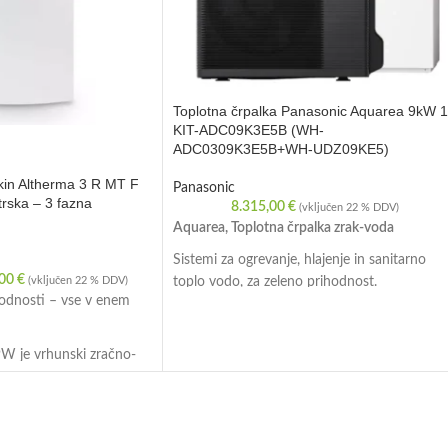
Toplotna črpalka Panasonic Aquarea 9kW 
KIT-ADC09K3E5B (WH-
ADC0309K3E5B+WH-UDZ09KE5)
ikin Altherma 3 R MT F
Panasonic
trska – 3 fazna
8.315,00
€
(vključen 22 % DDV)
Aquarea, Toplotna črpalka zrak-voda
Sistemi za ogrevanje, hlajenje in sanitarno
,00
€
toplo vodo, za zeleno prihodnost.
(vključen 22 % DDV)
odnosti – vse v enem
Toplotna črpalka zunanjo toploto spremeni v
notranjo
Z enoto Aquarea se do 80 % potrebne
 je vrhunski zračno-
toplotne energije črpa iz zraka v prostoru, tu
 Daikin Altherma 3,
pri izredno nizkih temperaturah.
domove, ki zahtevajo
Aquarea zajema energijo iz zraka v prostoru
inkovitost, zanesljivo
ter s pomočjo toplotne izmenjave ogreva
brez kompromisov.