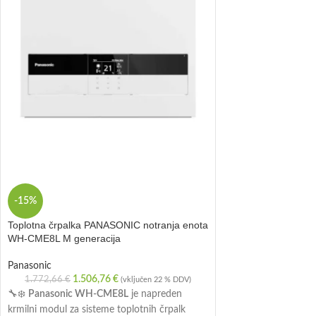
-15%
Toplotna črpalka PANASONIC notranja enota
WH-CME8L M generacija
Panasonic
1.506,76
€
1.772,66
€
(vključen 22 % DDV)
🔧❄️
Panasonic WH-CME8L
je napreden
krmilni modul za sisteme toplotnih črpalk