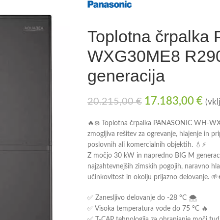
Toplotna črpalk
WXG30ME8 R290
generacija
17.183,00
€
20.215,00
€
(vk
🔥❄️ Toplotna črpalka PANASONIC WH-WX
zmogljiva rešitev za ogrevanje, hlajenje in p
poslovnih ali komercialnih objektih. 💧⚡
Z močjo 30 kW in napredno BIG M generacijo
najzahtevnejših zimskih pogojih, naravno h
učinkovitost in okolju prijazno delovanje. 🌱
✅ Zanesljivo delovanje do -28 °C 🌨️
✅ Visoka temperatura vode do 75 °C 🔥
✅ T-CAP tehnologija za ohranjanje moči tudi