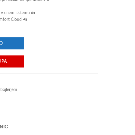
e v enem sistemu 🏡
mfort Cloud 📲
ŽO
UPA
 bojlerjem
NIC