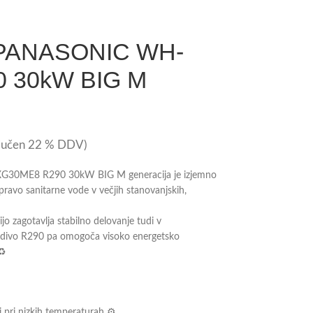
a PANASONIC WH-
 30kW BIG M
ljučen 22 % DDV)
G30ME8 R290 30kW BIG M generacija je izjemno
ripravo sanitarne vode v večjih stanovanjskih,
 zagotavlja stabilno delovanje tudi v
ladivo R290 pa omogoča visoko energetsko
♻️
 pri nizkih temperaturah ⚙️