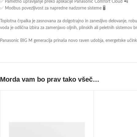
✅ Pametno upravljanje preko aplikacije Panasonic Comfort Cloud 📲
✅ Modbus povezljivost za napredne nadzorne sisteme 🖥️
Toplotna črpalka je zasnovana za dolgotrajno in zanesljivo delovanje, r
voda je odlična izbira za zamenjavo oljnih, plinskih ali peletnih sistemov b
Panasonic BIG M generacija prinaša novo raven udobja, energetske učinko
Morda vam bo prav tako všeč…